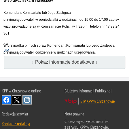
W sprawach skarg i wniosków
Komendant Komisariatu lub Jego Zastępca
przyjmują obywateli w poniedziałki w godzinach od 15:00 do 17:00 zapisy
wizyt prowadzone są w Komisariacie Policji w Trzebini, telefon nr 47 83 24
301
BIP:
W przypadku pilnych spraw Komendant Komisariatu lub Jego Zastępca
BIP
przyjmują obywateli codziennie w godzinach urzędowania.
↓ Pokaż informacje dodatkowe ↓
KPP w Chrzanowie online
Biuletyn Informacji Publicznej
BIP KPP w Chrzanowie
Redakcja serwisu
Nota prawna
Chcesz wykorzystać materiał
Kontakt z redakcją
z serwisu KPP w Chrzanowie.