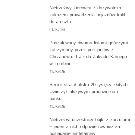
Nietrzeźwy kierowca z dożywotnim
zakazem prowadzenia pojazdów trafił
do aresztu
03.08.2026
Poszukiwany dwoma listami gończymi
zatrzymany przez policjantów z
Chrzanowa. Trafił do Zakładu Karnego
w Trzebini
31.07.2026
Senior stracił blisko 20 tysięcy złotych.
Uwierzył fałszywym pracownikom
banku
31.07.2026
Nietrzeźwi uczestnicy bójki z zarzutami
– jeden z nich odpowie również za
posiadanie amfetaminy