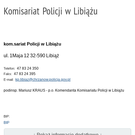
Komisariat Policji w Libiążu
kom.sariat Policji w Libiążu
ul.
1Maja
12
32-590
Libiąż
47 83 24 350
Telefon:
47 83 24 395
Faks:
kp.libiaz@chrzanow.policja.gov.pl
E-mail:
podinsp. Mariusz KRAUS - p.o. Komendanta Komisariatu Policji w Libiążu
BIP:
BIP
↓ Pokaż informacje dodatkowe ↓