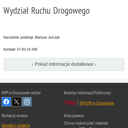
Wydział Ruchu Drogowego
Naczelnik: podinsp
. Mariusz Jurczyk
Kontakt: 47 83 24 290
↓ Pokaż informacje dodatkowe ↓
KPP w Chrzanowie online
Biuletyn Informacji Publicznej
BIP KPP w Chrzanowie
Redakcja serwisu
Nota prawna
Chcesz wykorzystać materiał
Kontakt z redakcją