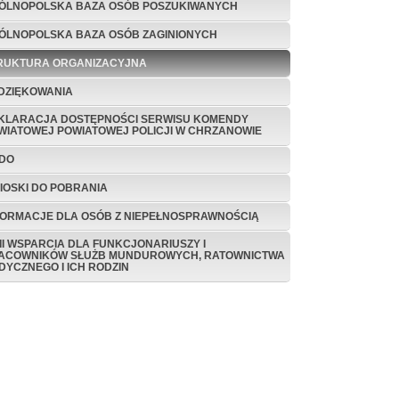
ÓLNOPOLSKA BAZA OSÓB POSZUKIWANYCH
ÓLNOPOLSKA BAZA OSÓB ZAGINIONYCH
RUKTURA ORGANIZACYJNA
DZIĘKOWANIA
KLARACJA DOSTĘPNOŚCI SERWISU KOMENDY
WIATOWEJ POWIATOWEJ POLICJI W CHRZANOWIE
DO
IOSKI DO POBRANIA
FORMACJE DLA OSÓB Z NIEPEŁNOSPRAWNOŚCIĄ
NII WSPARCIA DLA FUNKCJONARIUSZY I
ACOWNIKÓW SŁUŻB MUNDUROWYCH, RATOWNICTWA
DYCZNEGO I ICH RODZIN