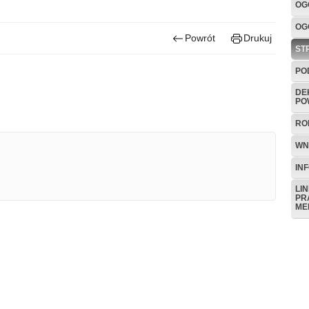
OG
OG
Powrót
Drukuj
ST
PO
DE
PO
RO
WN
IN
LI
PR
ME