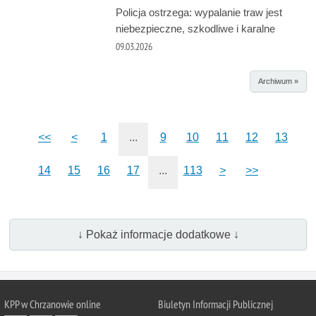
Policja ostrzega: wypalanie traw jest
niebezpieczne, szkodliwe i karalne
09.03.2026
Archiwum »
<<
<
1
...
9
10
11
12
13
14
15
16
17
...
113
>
>>
↓ Pokaż informacje dodatkowe ↓
KPP w Chrzanowie online
Biuletyn Informacji Publicznej