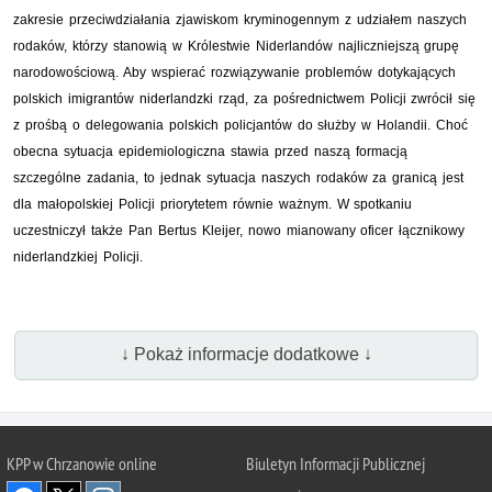
zakresie przeciwdziałania zjawiskom kryminogennym z udziałem naszych
rodaków, którzy stanowią w Królestwie Niderlandów najliczniejszą grupę
narodowościową. Aby wspierać rozwiązywanie problemów dotykających
polskich imigrantów niderlandzki rząd, za pośrednictwem Policji zwrócił się
z prośbą o delegowania polskich policjantów do służby w Holandii. Choć
obecna sytuacja epidemiologiczna stawia przed naszą formacją
szczególne zadania, to jednak sytuacja naszych rodaków za granicą jest
dla małopolskiej Policji priorytetem równie ważnym. W spotkaniu
uczestniczył także Pan Bertus Kleijer, nowo mianowany oficer łącznikowy
niderlandzkiej Policji.
↓ Pokaż informacje dodatkowe ↓
KPP w Chrzanowie online
Biuletyn Informacji Publicznej