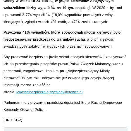
Osoby w wieku 18-24 lata są w grupie kierowców z najwyższym
wskaźnikiem liczby wypadków na 10 tys. populacji.
W 2020 r. byli oni
sprawcami 3 774 wypadków (18,0% wypadków powstałych z winy
kierujących), zginęło w nich 431 osób, a 4714 zostało rannych.
Przyczyną 41% wypadków, które spowodowali młodzi kierowcy, było
niedostosowanie prędkości do warunków ruchu
, a o ich ciężkości
świadczy 60% zabitych w wypadkach przez nich spowodowanych.
Aby promować bezpieczną jazdę wśród młodych kierowców i zmotywować
ich do przestrzegania przepisów prawa Polski Związek Motorowy, wraz z
partnerami, zorganizował konkurs pn. „Najbezpieczniejszy Młody
Kierowca”. W tym roku odbywa się już czwarta jego edycja. Więcej
informacji mozna znaleźć na
stronie
www.najbezpieczniejszymlodykierowca.pl
.
Partnerem merytorycznym przedsięwzięcia jest Biuro Ruchu Drogowego
Komendy Głównej Policji.
(BRD KGP)